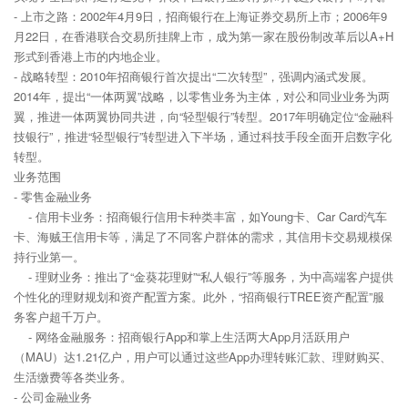
- 上市之路：2002年4月9日，招商银行在上海证券交易所上市；2006年9
月22日，在香港联合交易所挂牌上市，成为第一家在股份制改革后以A+H
形式到香港上市的内地企业。
- 战略转型：2010年招商银行首次提出“二次转型”，强调内涵式发展。
2014年，提出“一体两翼”战略，以零售业务为主体，对公和同业业务为两
翼，推进一体两翼协同共进，向“轻型银行”转型。2017年明确定位“金融科
技银行”，推进“轻型银行”转型进入下半场，通过科技手段全面开启数字化
转型。
业务范围
- 零售金融业务
- 信用卡业务：招商银行信用卡种类丰富，如Young卡、Car Card汽车
卡、海贼王信用卡等，满足了不同客户群体的需求，其信用卡交易规模保
持行业第一。
- 理财业务：推出了“金葵花理财”“私人银行”等服务，为中高端客户提供
个性化的理财规划和资产配置方案。此外，“招商银行TREE资产配置”服
务客户超千万户。
- 网络金融服务：招商银行App和掌上生活两大App月活跃用户
（MAU）达1.21亿户，用户可以通过这些App办理转账汇款、理财购买、
生活缴费等各类业务。
- 公司金融业务