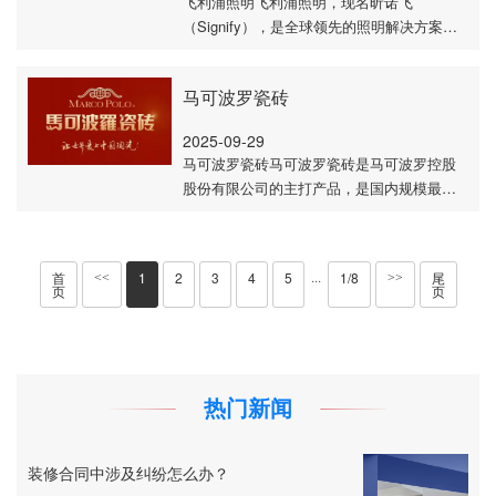
飞利浦照明飞利浦照明，现名昕诺飞
（Signify），是全球领先的照明解决方案提
供商，以下将从其发展历程、产品特点、应
用领域等维度展开详细介绍：- 发展历程 - 创
立初期：18···
马可波罗瓷砖
2025-09-29
马可波罗瓷砖马可波罗瓷砖是马可波罗控股
股份有限公司的主打产品，是国内规模最大
的建筑陶瓷制造商和销售商之一，以下将从
其发展历程、产品特点、产品系列等维度展
开详细介···
首
1
2
3
4
5
1/8
尾
···
<<
>>
页
页
热门新闻
装修合同中涉及纠纷怎么办？